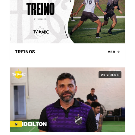
TREINOS
VER →
20 VÍDEOS