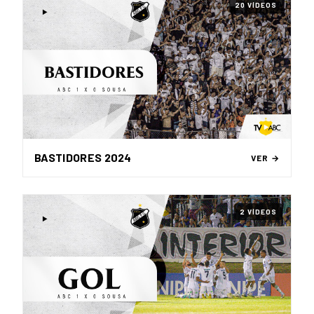
20 VÍDEOS
BASTIDORES 2024
VER →
2 VÍDEOS