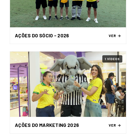
AÇÕES DO SÓCIO - 2026
VER →
1 VÍDEOS
AÇÕES DO MARKETING 2026
VER →