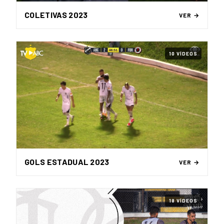
COLETIVAS 2023
VER →
10 VÍDEOS
GOLS ESTADUAL 2023
VER →
18 VÍDEOS