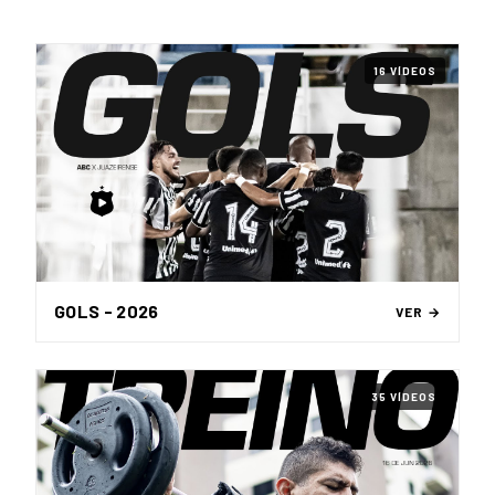
16 VÍDEOS
GOLS - 2026
VER →
35 VÍDEOS