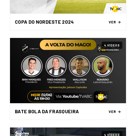
COPA DO NORDESTE 2024
VER →
4 VÍDEOS
BATE BOLA DA FRASQUEIRA
VER →
4 VÍDEOS