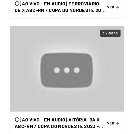
⚪[AO VIVO - EM AUDIO] FERROVIÁRIO-
VER →
CE X ABC-RN / COPA DO NORDESTE 2023
- 22/02/2023
0 VÍDEOS
⚪[AO VIVO - EM AUDIO] VITÓRIA-BA X
VER →
ABC-RN / COPA DO NORDESTE 2023 -
18/02/2023