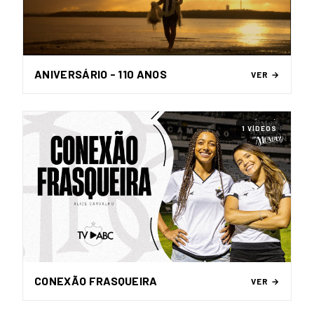
ANIVERSÁRIO - 110 ANOS
VER →
1 VÍDEOS
CONEXÃO FRASQUEIRA
VER →