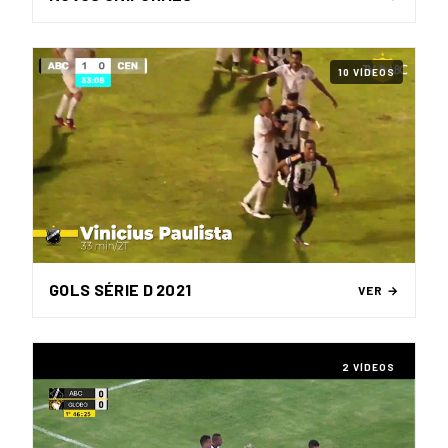
10 VÍDEOS
GOLS SÉRIE D 2021
VER →
2 VÍDEOS