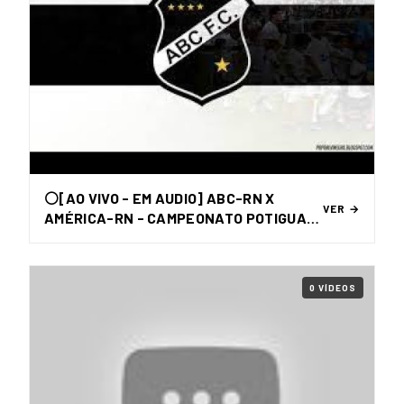
⚪[AO VIVO - EM AUDIO] ABC-RN X
VER →
AMÉRICA-RN - CAMPEONATO POTIGUAR
2023 - 15/01/2023
0 VÍDEOS