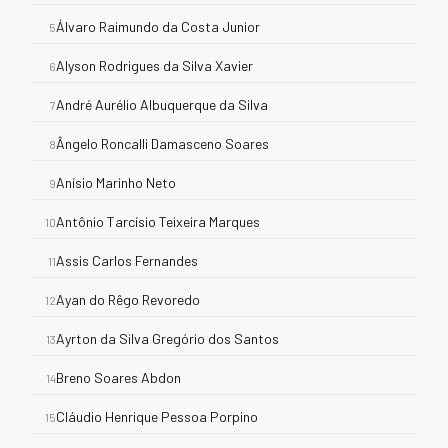
Álvaro Raimundo da Costa Junior
5
Alyson Rodrigues da Silva Xavier
6
André Aurélio Albuquerque da Silva
7
Ângelo Roncalli Damasceno Soares
8
Anísio Marinho Neto
9
Antônio Tarcísio Teixeira Marques
10
Assis Carlos Fernandes
11
Ayan do Rêgo Revoredo
12
Ayrton da Silva Gregório dos Santos
13
Breno Soares Abdon
14
Cláudio Henrique Pessoa Porpino
15