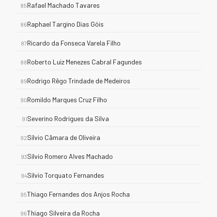
Rafael Machado Tavares
85
Raphael Targino Dias Góis
86
Ricardo da Fonseca Varela Filho
87
Roberto Luiz Menezes Cabral Fagundes
88
Rodrigo Rêgo Trindade de Medeiros
89
Romildo Marques Cruz Filho
90
Severino Rodrigues da Silva
91
Sílvio Câmara de Oliveira
92
Sílvio Romero Alves Machado
93
Silvio Torquato Fernandes
94
Thiago Fernandes dos Anjos Rocha
95
Thiago Silveira da Rocha
96