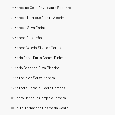
Marcelino Célio Cavalcante Sobrinho
74
Marcelo Henrique Ribeiro Alecrim
75
Marcelo Silva Farias
76
Marcos Dias Leão
77
Marcos Valério Silva de Morais
78
Maria Dalva Dutra Gomes Pinheiro
79
Mário Cezar da Silva Pinheiro
80
Matheus de Souza Moreira
81
Nathália Rafaela Fidelis Campos
82
Pedro Henrique Sampaio Ferreira
83
Phillipi Fernandes Castro da Costa
84