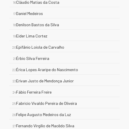
Cláudio Matias da Costa
16
Daniel Medeiros
17
Denilson Bastos da Silva
18
Eider Lima Cortez
19
Epifânio Loiola de Carvalho
20
Érbio Silva Ferreira
21
Érica Lopes Araripe do Nascimento
22
Erivan Justo de Mendonça Junior
23
Fábio Ferreira Freire
24
Fabricio Vivaldo Pereira de Oliveira
25
Felipe Augusto Medeiros da Luz
26
Fernando Virgílio de Macêdo Silva
27