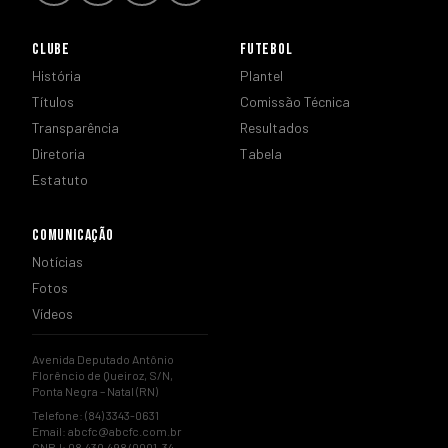
CLUBE
FUTEBOL
História
Plantel
Títulos
Comissão Técnica
Transparência
Resultados
Diretoria
Tabela
Estatuto
COMUNICAÇÃO
Notícias
Fotos
Vídeos
Avenida Deputado Antônio
Florêncio de Queiroz, S/N,
Ponta Negra – Natal (RN)
Telefone: (84) 3343-0631
Email:
abcfc@abcfc.com.br
CNPJ: 08.430.498/0001-34