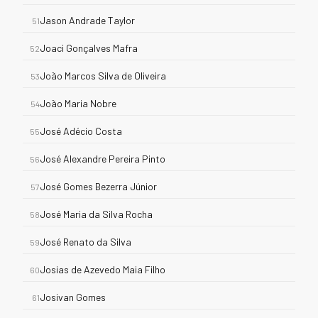
Jason Andrade Taylor
51
Joaci Gonçalves Mafra
52
João Marcos Silva de Oliveira
53
João Maria Nobre
54
José Adécio Costa
55
José Alexandre Pereira Pinto
56
José Gomes Bezerra Júnior
57
José Maria da Silva Rocha
58
José Renato da Silva
59
Josias de Azevedo Maia Filho
60
Josivan Gomes
61