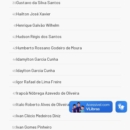
Gustavo da Silva Santos
39
Hailton José Xavier
40
Henrique Galvão Wilhelm
41
Hudson Régis dos Santos
42
Humberto Rossano Godeiro de Moura
43
Idamylton Garcia Cunha
44
Idaylton Garcia Cunha
45
Igor Rafael de Lima Freire
46
Irapoã Nóbrega Azevedo de Oliveira
47
Italo Roberto Alves de Oliveira
48
Ivan Clécio Medeiros Diniz
49
Ivan Gomes Pinheiro
50