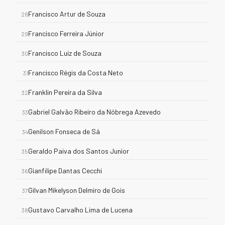
Francisco Artur de Souza
28
Francisco Ferreira Júnior
29
Francisco Luiz de Souza
30
Francisco Régis da Costa Neto
31
Franklin Pereira da Silva
32
Gabriel Galvão Ribeiro da Nóbrega Azevedo
33
Genilson Fonseca de Sá
34
Geraldo Paiva dos Santos Junior
35
Gianfilipe Dantas Cecchi
36
Gilvan Mikelyson Delmiro de Gois
37
Gustavo Carvalho Lima de Lucena
38