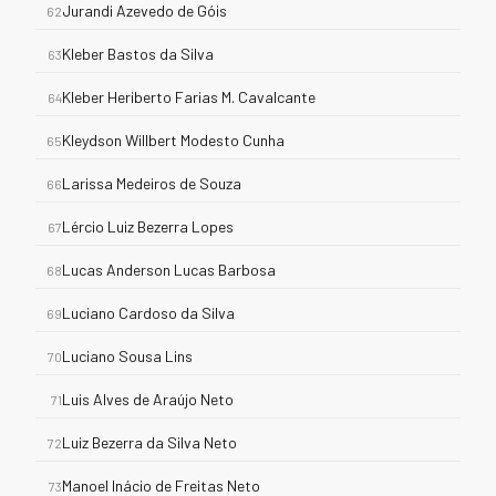
Jurandi Azevedo de Góis
62
Kleber Bastos da Silva
63
Kleber Heriberto Farias M. Cavalcante
64
Kleydson Willbert Modesto Cunha
65
Larissa Medeiros de Souza
66
Lércio Luiz Bezerra Lopes
67
Lucas Anderson Lucas Barbosa
68
Luciano Cardoso da Silva
69
Luciano Sousa Lins
70
Luis Alves de Araújo Neto
71
Luiz Bezerra da Silva Neto
72
Manoel Inácio de Freitas Neto
73