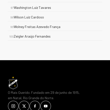
Washington Luiz Tavares
97
Wilson Luiz Cardoso
98
Wolney Freitas Azevedo França
99
Zeigler Araújo Fernandes
100
O Mais Querido. Fundado em 29 de junho de 1915,
em Natal, Rio Grande do Norte.