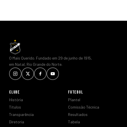
O Mais Querido. Fundado em 29 de junho de 1915,
em Natal, Rio Grande do Norte.
CLUBE
FUTEBOL
História
Plantel
Títulos
Comissão Técnica
Transparência
Resultados
Diretoria
Tabela