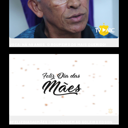
JOCA: HÁ 49 ANOS, O ROUPEIRO DO MAIS QUERIDO!
#FELIZDIADASMÃES | HOMENAGEM AO GOLEIRO EDSON