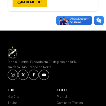
BAIXAR PDF
O Mais Querido. Fundado em 29 de junho de 1915,
em Natal, Rio Grande do Norte.
CLUBE
FUTEBOL
História
Plantel
Títulos
Comissão Técnica