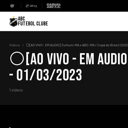
ABC
FUTEBOL CLUBE
Vídeos
/
⚪[AO VIVO - EM AUDIO] Tuntum-MA x ABC-RN / Copa do Brasil 2023
⚪[AO VIVO - EM AUDIO
- 01/03/2023
1 vídeos