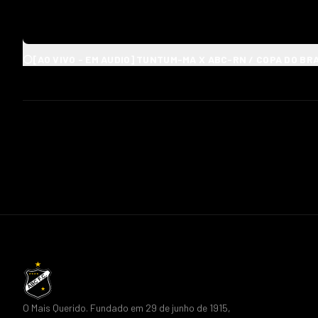
⚪[AO VIVO - EM AUDIO] TUNTUM-MA X ABC-RN / COP
O Mais Querido. Fundado em 29 de junho de 1915,