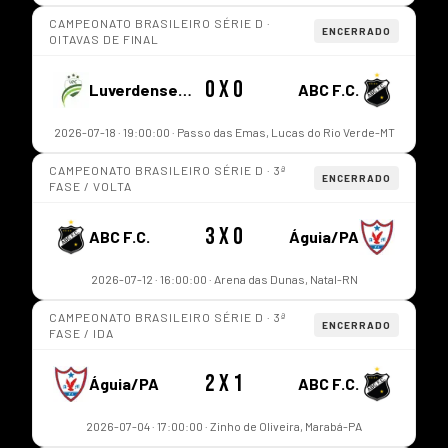
CAMPEONATO BRASILEIRO SÉRIE D ·
ENCERRADO
OITAVAS DE FINAL
0 x 0
Luverdense/MT
ABC F.C.
2026-07-18 · 19:00:00 · Passo das Emas, Lucas do Rio Verde-MT
CAMPEONATO BRASILEIRO SÉRIE D · 3ª
ENCERRADO
FASE / VOLTA
3 x 0
ABC F.C.
Águia/PA
2026-07-12 · 16:00:00 · Arena das Dunas, Natal-RN
CAMPEONATO BRASILEIRO SÉRIE D · 3ª
ENCERRADO
FASE / IDA
2 x 1
Águia/PA
ABC F.C.
2026-07-04 · 17:00:00 · Zinho de Oliveira, Marabá-PA