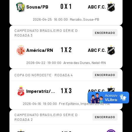
0 x 1
Sousa/PB
ABC F.C.
2026-04-25 · 16:00:00 · Marizão, Sousa-PB
CAMPEONATO BRASILEIRO SÉRIE D ·
ENCERRADO
RODADA 3
1 x 2
América/RN
ABC F.C.
2026-04-22 · 19:00:00 · Arena das Dunas, Natal-RN
COPA DO NORDESTE · RODADA 4
ENCERRADO
1 x 3
Imperatriz/MA
ABC F.C.
2026-04-16 · 19:00:00 · Frei Epifânio, Imperatriz (MA)-MA
CAMPEONATO BRASILEIRO SÉRIE D ·
ENCERRADO
RODADA 2