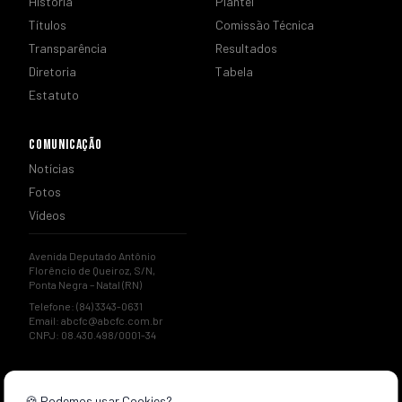
História
Plantel
Títulos
Comissão Técnica
Transparência
Resultados
Diretoria
Tabela
Estatuto
COMUNICAÇÃO
Notícias
Fotos
Vídeos
Avenida Deputado Antônio
Florêncio de Queiroz, S/N,
Ponta Negra – Natal (RN)
Telefone: (84) 3343-0631
Email:
abcfc@abcfc.com.br
CNPJ: 08.430.498/0001-34
🍪 Podemos usar Cookies?