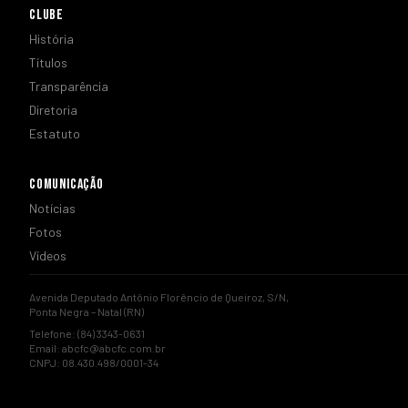
CLUBE
História
Títulos
Transparência
Diretoria
Estatuto
COMUNICAÇÃO
Notícias
Fotos
Vídeos
Avenida Deputado Antônio Florêncio de Queiroz, S/N,
Ponta Negra – Natal (RN)
Telefone: (84) 3343-0631
Email:
abcfc@abcfc.com.br
CNPJ: 08.430.498/0001-34