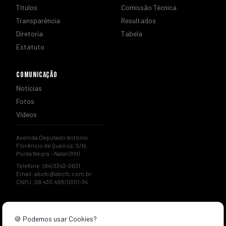
Títulos
Comissão Técnica
Transparência
Resultados
Diretoria
Tabela
Estatuto
COMUNICAÇÃO
Notícias
Fotos
Vídeos
Avenida Deputado Antônio
Florêncio de Queiroz, S/N,
Ponta Negra – Natal (RN)
Telefone: (84) 3343-0631
Email:
abcfc@abcfc.com.br
CNPJ: 08.430.498/0001-34
🍪 Podemos usar Cookies?