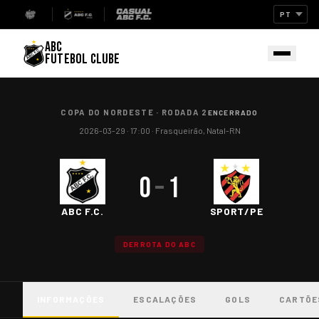
ABC
FUTEBOL CLUBE
COPA DO NORDESTE
·
RODADA 2
ENCERRADO
2026-03-29
· 17:00
·
Frasqueirão, Natal-RN
0
–
1
ABC F.C.
SPORT/PE
DERROTA DO ABC
INFORMAÇÕES
ESCALAÇÕES
GOLS
CARTÕE