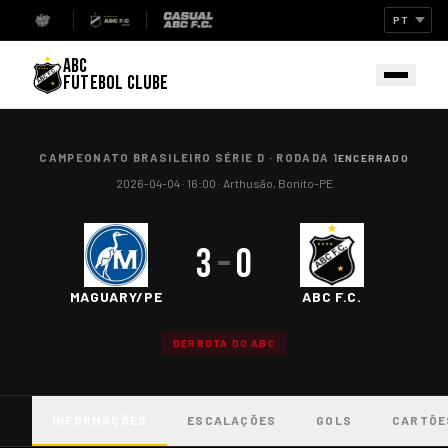
ABC
FUTEBOL CLUBE
CAMPEONATO BRASILEIRO SÉRIE D
·
RODADA 1
ENCERRADO
2026-04-04
· 16:00
·
Arthusão, Bonito-PE
3
–
0
MAGUARY/PE
ABC F.C.
DERROTA DO ABC
INFORMAÇÕES
ESCALAÇÕES
GOLS
CARTÕE