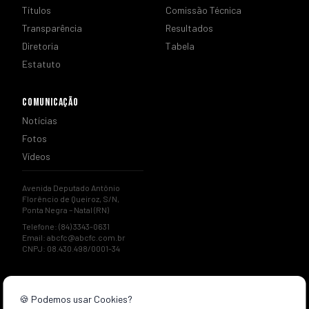
Títulos
Comissão Técnica
Transparência
Resultados
Diretoria
Tabela
Estatuto
COMUNICAÇÃO
Notícias
Fotos
Vídeos
Avenida Deputado Antônio
Florêncio de Queiroz, S/N,
Ponta Negra – Natal (RN)
Telefone: (84) 3343-0631
Email:
abcfc@abcfc.com.br
CNPJ: 08.430.498/0001-34
🍪 Podemos usar Cookies?