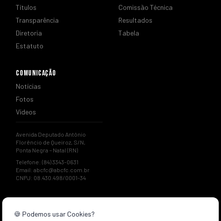
Títulos
Comissão Técnica
Transparência
Resultados
Diretoria
Tabela
Estatuto
COMUNICAÇÃO
Notícias
Fotos
Vídeos
Avenida Deputado Antônio
Florêncio de Queiroz, S/N,
Ponta Negra – Natal (RN)
Telefone: (84) 3343-0631
Email:
abcfc@abcfc.com.br
CNPJ: 08.430.498/0001-34
🍪 Podemos usar Cookies?