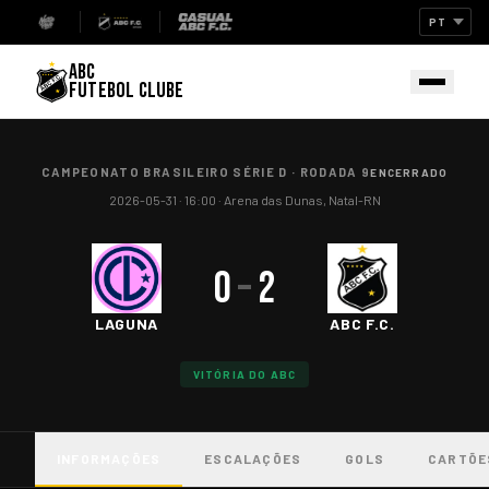
ABC
FUTEBOL CLUBE
CAMPEONATO BRASILEIRO SÉRIE D
·
RODADA 9
ENCERRADO
2026-05-31
· 16:00
·
Arena das Dunas, Natal-RN
0
–
2
LAGUNA
ABC F.C.
VITÓRIA DO ABC
INFORMAÇÕES
ESCALAÇÕES
GOLS
CARTÕE