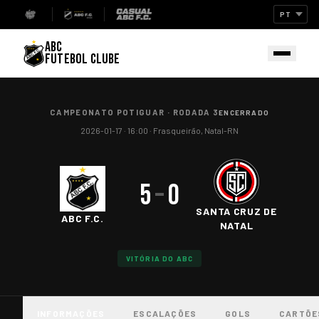
ABC
FUTEBOL CLUBE
CAMPEONATO POTIGUAR
·
RODADA 3
ENCERRADO
2026-01-17
· 16:00
·
Frasqueirão, Natal-RN
5
–
0
SANTA CRUZ DE
ABC F.C.
NATAL
VITÓRIA DO ABC
INFORMAÇÕES
ESCALAÇÕES
GOLS
CARTÕE