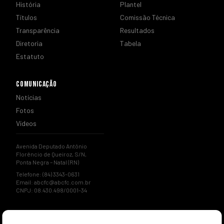
História
Plantel
Títulos
Comissão Técnica
Transparência
Resultados
Diretoria
Tabela
Estatuto
COMUNICAÇÃO
Notícias
Fotos
Vídeos
Avenida Deputado Antônio
Florêncio de Queiroz, S/N,
Ponta Negra – Natal (RN)
Telefone: (84) 3343-0631
Email:
abcfc@abcfc.com.br
CNPJ: 08.430.498/0001-34