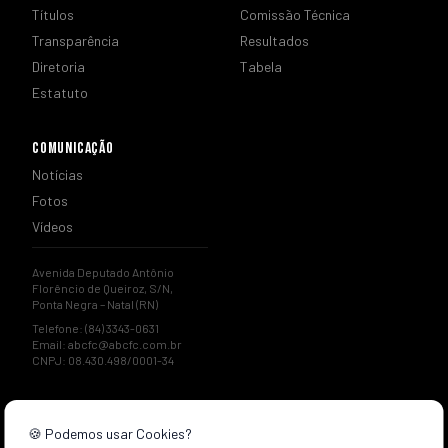
Títulos
Comissão Técnica
Transparência
Resultados
Diretoria
Tabela
Estatuto
COMUNICAÇÃO
Notícias
Fotos
Vídeos
Avenida Deputado Antônio
Florêncio de Queiroz, S/N,
Ponta Negra – Natal (RN)
Telefone: (84) 3343-0631
Email:
abcfc@abcfc.com.br
CNPJ: 08.430.498/0001-34
🍪 Podemos usar Cookies?