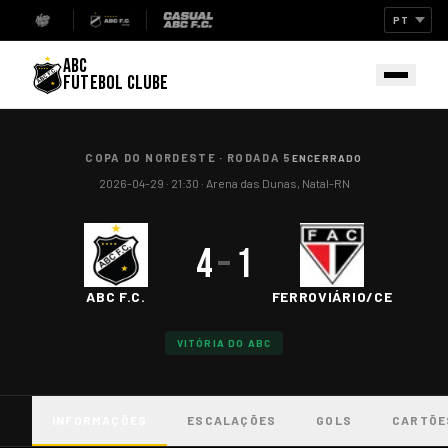
ABC
FUTEBOL CLUBE
COPA DO NORDESTE
·
RODADA 5
ENCERRADO
2026-04-29
· 21:30
·
Arena das Dunas, Natal-RN
4
–
1
ABC F.C.
FERROVIÁRIO/CE
VITÓRIA DO ABC
INFORMAÇÕES
ESCALAÇÕES
GOLS
CARTÕE