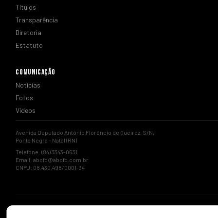
Títulos
Transparência
Diretoria
Estatuto
COMUNICAÇÃO
Notícias
Fotos
Vídeos
Avenida Deputado Antônio Florêncio de Queiroz, S/N,
Ponta Negra – Natal (RN)
Telefone: (84) 3343-0631
Email:
abcfc@abcfc.com.br
CNPJ: 08.430.498/0001-34