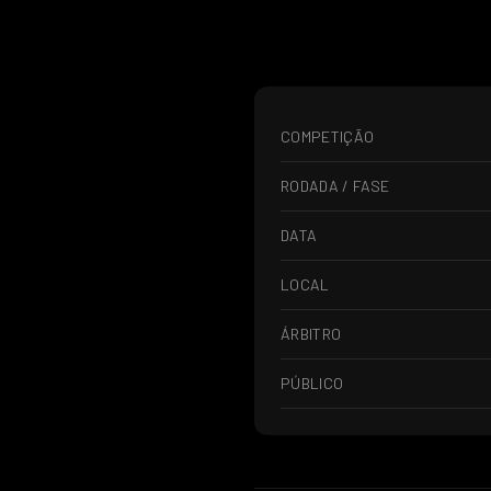
COMPETIÇÃO
RODADA / FASE
DATA
LOCAL
ÁRBITRO
PÚBLICO