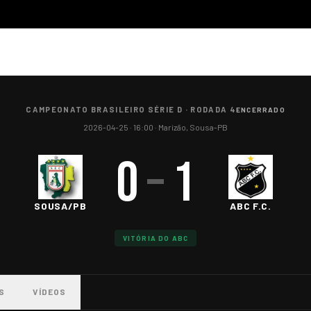
CAMPEONATO BRASILEIRO SÉRIE D
·
RODADA 4
ENCERRADO
2026-04-25
· 16:00
·
Marizão, Sousa-PB
0
–
1
SOUSA/PB
ABC F.C.
VITÓRIA DO ABC
S
VÍDEOS