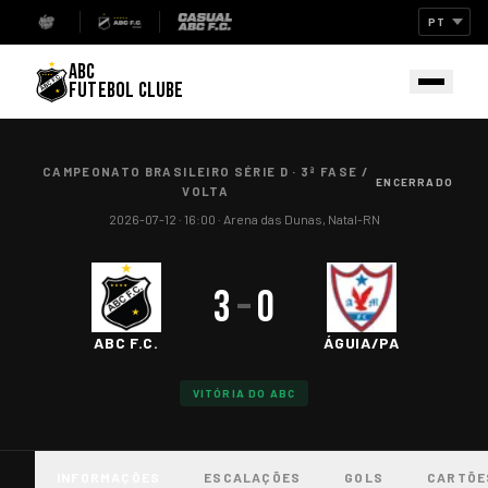
ABC
FUTEBOL CLUBE
CAMPEONATO BRASILEIRO SÉRIE D
·
3ª FASE /
ENCERRADO
VOLTA
2026-07-12
· 16:00
·
Arena das Dunas, Natal-RN
3
–
0
ABC F.C.
ÁGUIA/PA
VITÓRIA DO ABC
INFORMAÇÕES
ESCALAÇÕES
GOLS
CARTÕE