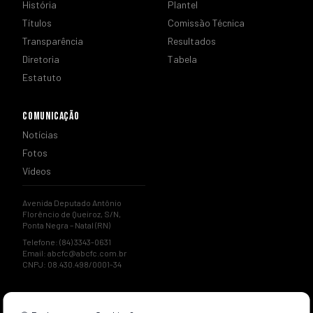
História
Plantel
Títulos
Comissão Técnica
Transparência
Resultados
Diretoria
Tabela
Estatuto
COMUNICAÇÃO
Notícias
Fotos
Vídeos
Avenida Deputado Antônio
Florêncio de Queiroz, S/N,
Ponta Negra – Natal (RN)
Telefone: (84) 3343-0631
Email:
abcfc@abcfc.com.br
CNPJ: 08.430.498/0001-34