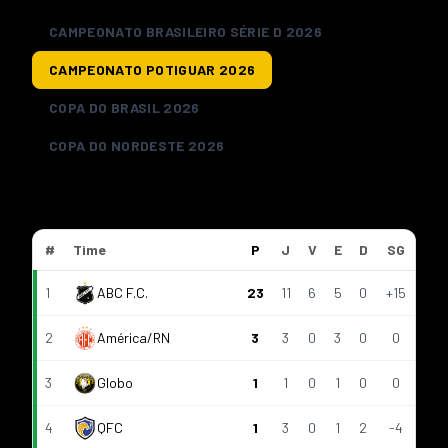
CAMPEONATO BRASILEIRO SÉRIE D 2026
CAMPEONATO POTIGUAR 2026
COPA DO BRASIL 2026
COPA DO NORDESTE 2026
CLASSIFICATÓRIA
#
Time
P
J
V
E
D
SG
1
ABC F.C.
23
11
6
5
0
+15
2
América/RN
3
3
0
3
0
0
3
Globo
1
1
0
1
0
0
4
QFC
1
3
0
1
2
-4