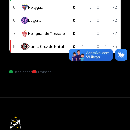
5
Potyguar
0
1
0
0
1
-2
6
Laguna
0
1
0
0
1
-2
7
Potiguar de Mossoró
0
1
0
0
1
-2
8
Santa Cruz de Natal
0
1
0
0
1
-5
Classificado
Eliminado