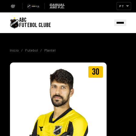
ABC
FUTEBOL CLUBE
Início
/
Futebol
/
Plantel
30