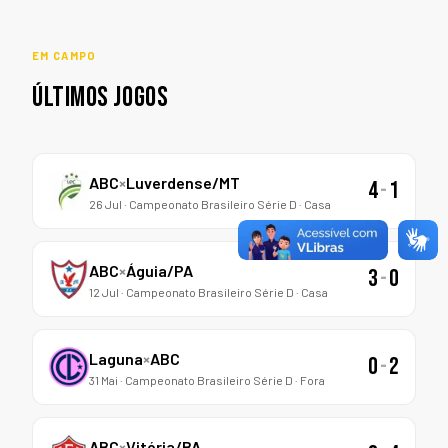
EM CAMPO
ÚLTIMOS JOGOS
ABC
×
Luverdense/MT
4
-
1
26 Jul · Campeonato Brasileiro Série D · Casa
ABC
×
Águia/PA
3
-
0
12 Jul · Campeonato Brasileiro Série D · Casa
Laguna
×
ABC
0
-
2
31 Mai · Campeonato Brasileiro Série D · Fora
ABC
×
Vitória/BA