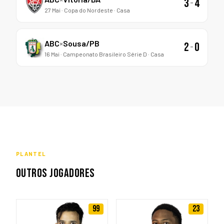
3
-
4
27 Mai · Copa do Nordeste · Casa
ABC
×
Sousa/PB
2
-
0
16 Mai · Campeonato Brasileiro Série D · Casa
PLANTEL
OUTROS JOGADORES
99
23