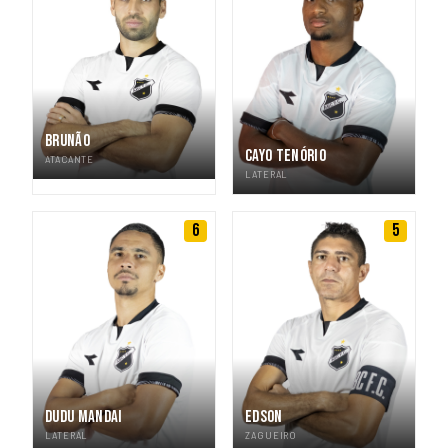
BRUNÃO
CAYO TENÓRIO
ATACANTE
LATERAL
6
5
DUDU MANDAI
EDSON
LATERAL
ZAGUEIRO