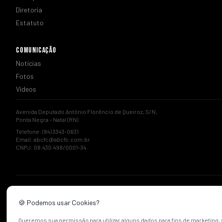
Diretoria
Estatuto
COMUNICAÇÃO
Notícias
Fotos
Vídeos
Avenida Deputado Antônio Florêncio de Queiroz, S/N,
Ponta Negra – Natal (RN)
Telefone: (84) 3343-0631
Email:
abcfc@abcfc.com.br
CNPJ: 08.430.498/0001-34
🍪 Podemos usar Cookies?
Queremos sua permissão para utilizar alguns dados para fins de marketing