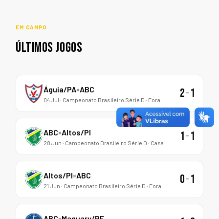
EM CAMPO
ÚLTIMOS JOGOS
Águia/PA
×
ABC
2
-
1
04 Jul · Campeonato Brasileiro Série D · Fora
ABC
×
Altos/PI
1
-
1
28 Jun · Campeonato Brasileiro Série D · Casa
Altos/PI
×
ABC
0
-
1
21 Jun · Campeonato Brasileiro Série D · Fora
ABC
×
Maguary/PE