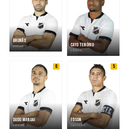
BRUNÃO
CAYO TENÓRIO
ATACANTE
LATERAL
6
5
DUDU MANDAI
EDSON
LATERAL
ZAGUEIRO