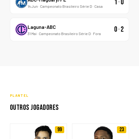
1
-
0
14 Jun · Campeonato Brasileiro Série D · Casa
Laguna
×
ABC
0
-
2
31 Mai · Campeonato Brasileiro Série D · Fora
PLANTEL
OUTROS JOGADORES
99
23