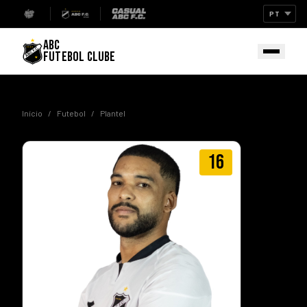
ABC
FUTEBOL CLUBE
Início
/
Futebol
/
Plantel
16