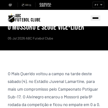
Início
/
Notícias
IMPRENSA
ABC
SUB-17: MAIS QUERIDO EMPATA COM
FUTEBOL CLUBE
O MOSSORÓ E SEGUE VICE-LÍDER
05 Jul 2026
·
ABC Futebol Clube
O Mais Querido voltou a campo na tarde deste
sábado (4), no Estádio Juvenal Lamartine, para
mais um compromisso pelo Campeonato Potiguar
Sub-17. O Alvinegro encarou o Mossoró pela 6ª
rodada da competição e ficou no empate em 0 a 0.