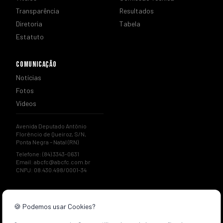
Transparência
Resultados
Diretoria
Tabela
Estatuto
COMUNICAÇÃO
Notícias
Fotos
Vídeos
Avenida Deputado Antônio
Florêncio de Queiroz, S/N,
Ponta Negra – Natal (RN)
Telefone: (84) 3343-0631
Email:
abcfc@abcfc.com.br
CNPJ: 08.430.498/0001-34
🍪 Podemos usar Cookies?
© 2026 ABC Futebol Clube. Todos os direitos reservados.