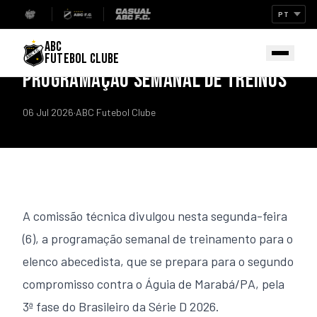
Início
/
Notícias
TREINO
ABC
COMISSÃO TÉCNICA DIVULGA A
FUTEBOL CLUBE
PROGRAMAÇÃO SEMANAL DE TREINOS
06 Jul 2026
·
ABC Futebol Clube
A comissão técnica divulgou nesta segunda-feira
(6), a programação semanal de treinamento para o
elenco abecedista, que se prepara para o segundo
compromisso contra o Águia de Marabá/PA, pela
3ª fase do Brasileiro da Série D 2026.