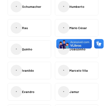
•
•
Schumacher
Humberto
•
•
Rau
Mário César
•
•
Quinho
Joãozinho
•
•
Ivanildo
Marcelo Vila
•
•
Evandro
Jamur