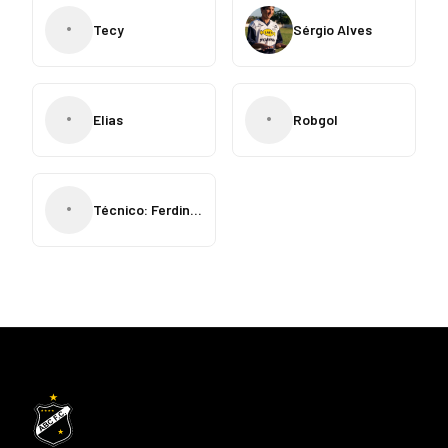
•
Tecy
Sérgio Alves
•
•
Elias
Robgol
•
Técnico: Ferdinando Teixeira