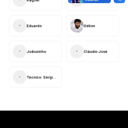
•
Eduardo
Odilon
•
•
Joãozinho
Cláudio José
•
Técnico: Sérgio Lopes