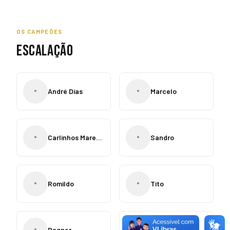
OS CAMPEÕES
ESCALAÇÃO
•
•
André Dias
Marcelo
•
•
Carlinhos Marechal
Sandro
•
•
Romildo
Tito
•
•
Ragner
Sérgio China