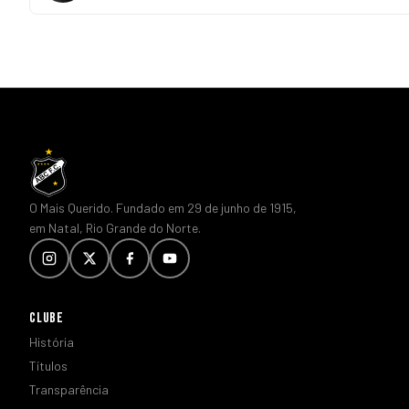
O Mais Querido. Fundado em 29 de junho de 1915,
em Natal, Rio Grande do Norte.
CLUBE
História
Títulos
Transparência