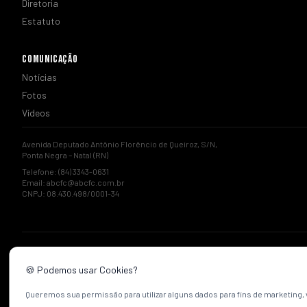
Diretoria
Estatuto
COMUNICAÇÃO
Notícias
Fotos
Vídeos
Avenida Deputado Antônio Florêncio de Queiroz, S/N,
Ponta Negra – Natal (RN)
Telefone: (84) 3343-0631
Email:
abcfc@abcfc.com.br
CNPJ: 08.430.498/0001-34
🍪 Podemos usar Cookies?
Queremos sua permissão para utilizar alguns dados para fins de marketing