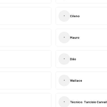
•
Cileno
•
Mauro
•
Dão
•
Wallace
•
Técnico: Tarcísio Carva