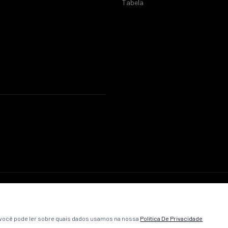
Tabela
© 2026 ABC Futebol Clube. Todos os direitos reservados.
Política de Privacidade
Termos e Condições
Contato
, você pode ler sobre quais dados usamos na nossa
Política De Privacidade
Desenvolvido pela
VibeCriativa
.