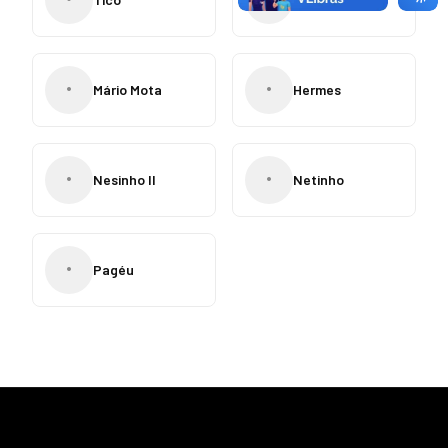
•
•
Mário Mota
Hermes
•
•
Nesinho II
Netinho
•
Pagéu