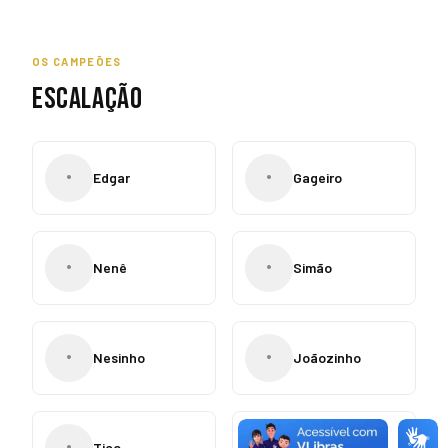
OS CAMPEÕES
ESCALAÇÃO
•
•
Edgar
Gageiro
•
•
Nenê
Simão
•
•
Nesinho
Joãozinho
•
•
Tico
Albano