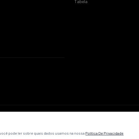
Tabela
© 2026 ABC Futebol Clube. Todos os direitos reservados.
Política de Privacidade
Termos e Condições
Contato
, você pode ler sobre quais dados usamos na nossa
Política De Privacidade
Desenvolvido pela
VibeCriativa
.