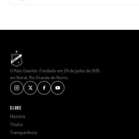
O Mais Querido. Fundado em 29 de junho de 1915,
em Natal, Rio Grande do Norte.
CLUBE
História
Títulos
Transparência