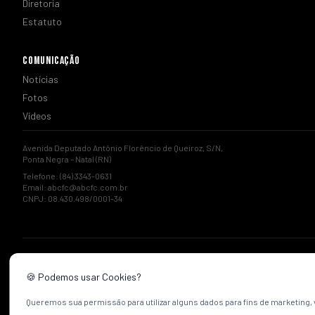
Diretoria
Estatuto
COMUNICAÇÃO
Notícias
Fotos
Vídeos
Avenida Deputado Antônio Florêncio de Queiroz, S/N,
Ponta Negra – Natal (RN)
Telefone: (84) 3343-0631
Email:
abcfc@abcfc.com.br
CNPJ: 08.430.498/0001-34
🍪 Podemos usar Cookies?
Queremos sua permissão para utilizar alguns dados para fins de marketing