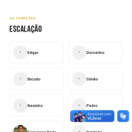
OS CAMPEÕES
ESCALAÇÃO
•
•
Edgar
Dorcelino
•
•
Bicudo
Simão
•
•
Nesinho
Pedro
•
Francisco Rodrigues
Soldado