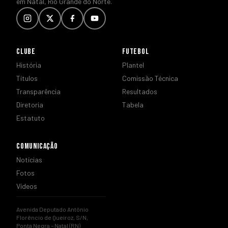
em Natal, Rio Grande do Norte.
CLUBE
FUTEBOL
História
Plantel
Títulos
Comissão Técnica
Transparência
Resultados
Diretoria
Tabela
Estatuto
COMUNICAÇÃO
Notícias
Fotos
Vídeos
Avenida Deputado Antônio
Florêncio de Queiroz, S/N,
Ponta Negra – Natal (RN)