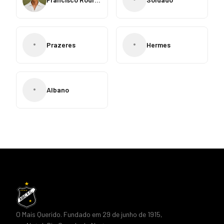
•
•
Prazeres
Hermes
•
Albano
O Mais Querido. Fundado em 29 de junho de 1915,