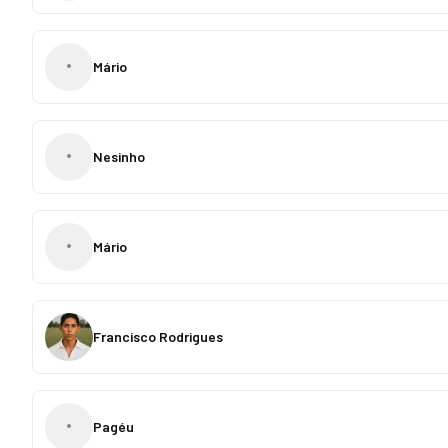
•
Mário
•
Nesinho
•
Mário
Francisco Rodrigues
•
Pagéu