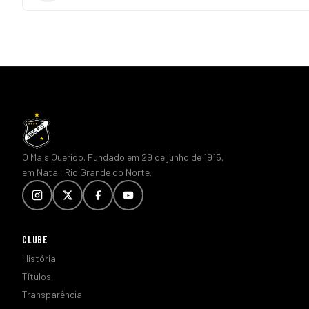
O Mais Querido. Fundado em 29 de junho de 1915,
em Natal, Rio Grande do Norte.
CLUBE
História
Títulos
Transparência