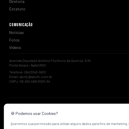
Diretoria
Estatuto
COMUNICAÇÃO
Notícias
Fotos
Vídeos
Avenida Deputado Antônio Florêncio de Queiroz, S/N,
Ponta Negra – Natal (RN)
Telefone: (84) 3343-0631
Email:
abcfc@abcfc.com.br
CNPJ: 08.430.498/0001-34
🍪 Podemos usar Cookies?
Queremos sua permissão para utilizar alguns dados para fins de marketing