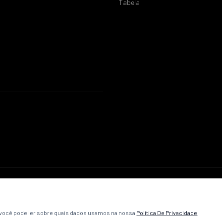
Tabela
© 2026 ABC Futebol Clube. Todos os direitos reservados.
Política de Privacidade
Termos e Condições
Contato
, você pode ler sobre quais dados usamos na nossa
Política De Privacidade
Desenvolvido pela
VibeCriativa
.