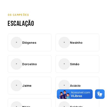
OS CAMPEÕES
ESCALAÇÃO
•
•
Diógenes
Nesinho
•
•
Dorcelino
Simão
•
•
Jaime
Acácio
•
•
Mário
Soldado