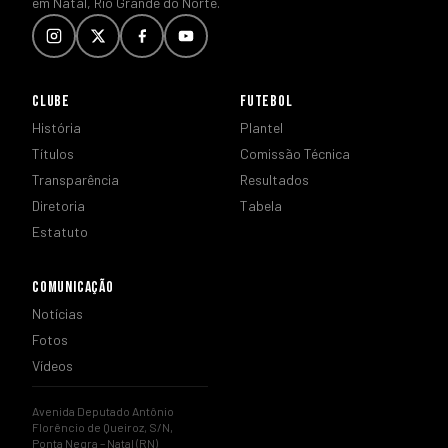
em Natal, Rio Grande do Norte.
CLUBE
FUTEBOL
História
Plantel
Títulos
Comissão Técnica
Transparência
Resultados
Diretoria
Tabela
Estatuto
COMUNICAÇÃO
Notícias
Fotos
Vídeos
Avenida Deputado Antônio
Florêncio de Queiroz, S/N,
Ponta Negra – Natal (RN)