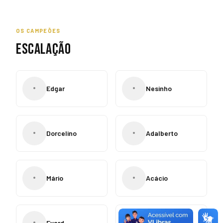
OS CAMPEÕES
ESCALAÇÃO
•
•
Edgar
Nesinho
•
•
Dorcelino
Adalberto
•
•
Mário
Acácio
•
•
Evard
Simão