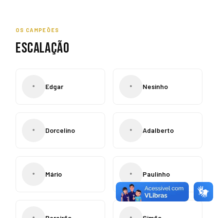
OS CAMPEÕES
ESCALAÇÃO
•
•
Edgar
Nesinho
•
•
Dorcelino
Adalberto
•
•
Mário
Paulinho
•
•
Pereirão
Simão