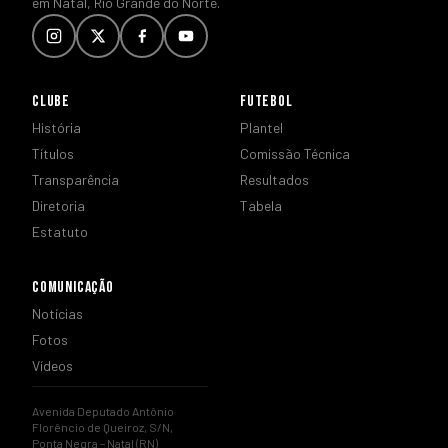
em Natal, Rio Grande do Norte.
CLUBE
FUTEBOL
História
Plantel
Títulos
Comissão Técnica
Transparência
Resultados
Diretoria
Tabela
Estatuto
COMUNICAÇÃO
Notícias
Fotos
Vídeos
Avenida Deputado Antônio
Florêncio de Queiroz, S/N,
Ponta Negra – Natal (RN)