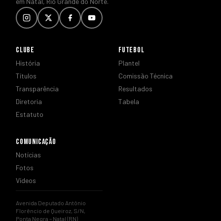
em Natal, Rio Grande do Norte.
CLUBE
FUTEBOL
História
Plantel
Títulos
Comissão Técnica
Transparência
Resultados
Diretoria
Tabela
Estatuto
COMUNICAÇÃO
Notícias
Fotos
Vídeos
Avenida Deputado Antônio
Florêncio de Queiroz, S/N,
Ponta Negra – Natal (RN)