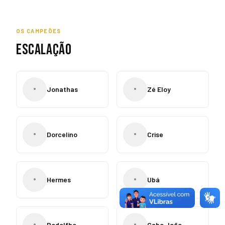
OS CAMPEÕES
ESCALAÇÃO
•
•
Jonathas
Zé Eloy
•
•
Dorcelino
Crise
•
•
Hermes
Ubá
•
•
Rodolfho
Cabo João