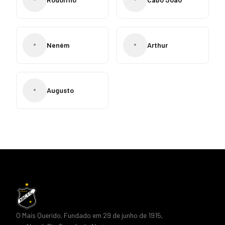
•
•
Neném
Arthur
•
Augusto
O Mais Querido. Fundado em 29 de junho de 1915,