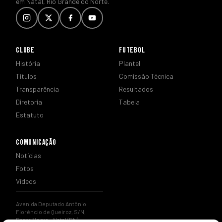
em Natal, Rio Grande do Norte.
CLUBE
FUTEBOL
História
Plantel
Títulos
Comissão Técnica
Transparência
Resultados
Diretoria
Tabela
Estatuto
COMUNICAÇÃO
Notícias
Fotos
Vídeos
Avenida Deputado Antônio
Florêncio de Queiroz, S/N,
Ponta Negra – Natal (RN)