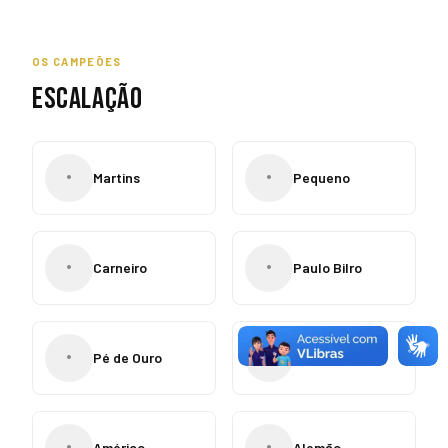
OS CAMPEÕES
ESCALAÇÃO
•
•
Martins
Pequeno
•
•
Carneiro
Paulo Bilro
•
•
Pé de Ouro
Acioli
•
•
Américo
Alemão