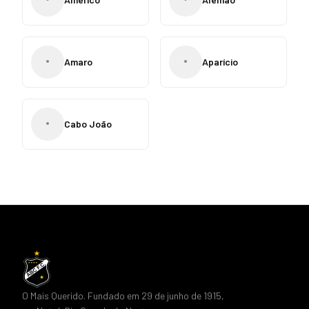
•
•
Amaro
Aparício
•
Cabo João
O Mais Querido. Fundado em 29 de junho de 1915,