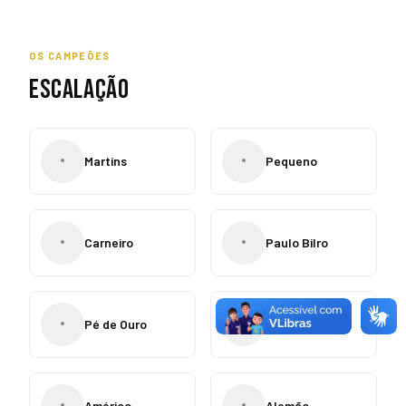
OS CAMPEÕES
ESCALAÇÃO
•
•
Martins
Pequeno
•
•
Carneiro
Paulo Bilro
•
•
Pé de Ouro
Cabojoão
•
•
Américo
Alemão