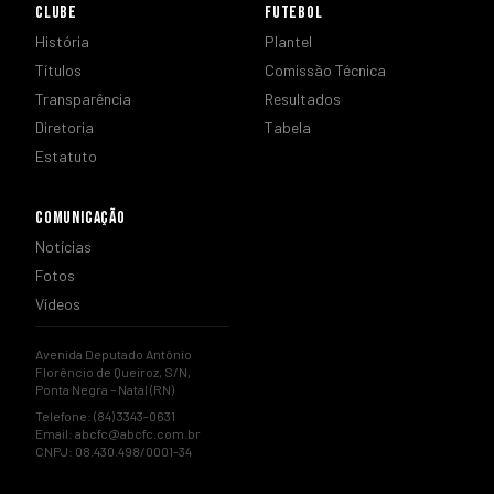
CLUBE
FUTEBOL
História
Plantel
Títulos
Comissão Técnica
Transparência
Resultados
Diretoria
Tabela
Estatuto
COMUNICAÇÃO
Notícias
Fotos
Vídeos
Avenida Deputado Antônio
Florêncio de Queiroz, S/N,
Ponta Negra – Natal (RN)
Telefone: (84) 3343-0631
Email:
abcfc@abcfc.com.br
CNPJ: 08.430.498/0001-34