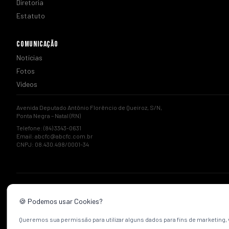
Diretoria
Estatuto
COMUNICAÇÃO
Notícias
Fotos
Vídeos
Avenida Deputado Antônio Florêncio de Queiroz, S/N,
Ponta Negra – Natal (RN)
Telefone: (84) 3343-0631
Email:
abcfc@abcfc.com.br
CNPJ: 08.430.498/0001-34
🍪 Podemos usar Cookies?
Queremos sua permissão para utilizar alguns dados para fins de marketing