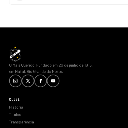
O Mais Querido. Fundado em 29 de junho de 1915,
em Natal, Rio Grande do Norte.
CLUBE
História
Títulos
Transparência