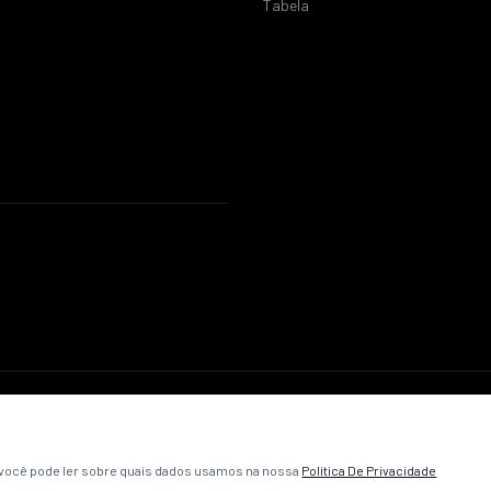
Tabela
© 2026 ABC Futebol Clube. Todos os direitos reservados.
Política de Privacidade
Termos e Condições
Contato
, você pode ler sobre quais dados usamos na nossa
Política De Privacidade
Desenvolvido pela
VibeCriativa
.