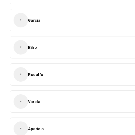
•
Garcia
•
Bilro
•
Rodolfo
•
Varela
•
Aparício