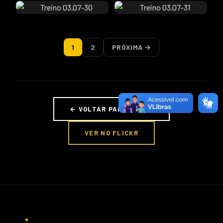
1
2
PRÓXIMA →
← VOLTAR PARA FOTOS
VER NO FLICKR