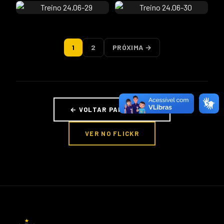
1
2
PRÓXIMA →
← VOLTAR PARA FOTOS
VER NO FLICKR