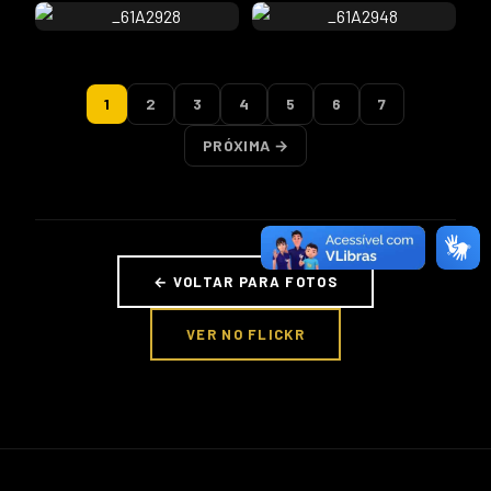
1
2
3
4
5
6
7
PRÓXIMA →
← VOLTAR PARA FOTOS
VER NO FLICKR