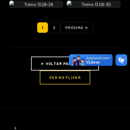
1
2
PRÓXIMA →
← VOLTAR PARA FOTOS
VER NO FLICKR