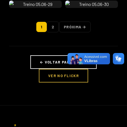
1
2
PRÓXIMA →
← VOLTAR PARA FOTOS
VER NO FLICKR