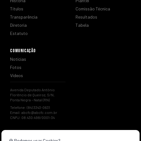
História
Plantel
Títulos
Comissão Técnica
Transparência
Resultados
Diretoria
Tabela
Estatuto
COMUNICAÇÃO
Notícias
Fotos
Vídeos
Avenida Deputado Antônio
Florêncio de Queiroz, S/N,
Ponta Negra – Natal (RN)
Telefone: (84) 3343-0631
Email:
abcfc@abcfc.com.br
CNPJ: 08.430.498/0001-34
🍪 Podemos usar Cookies?