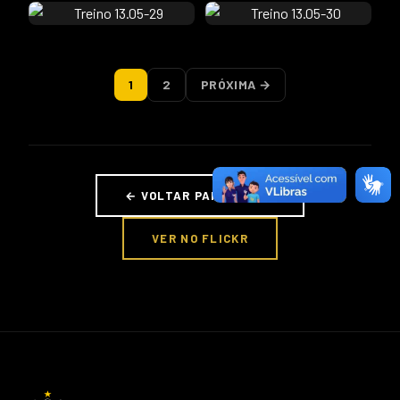
1
2
PRÓXIMA →
← VOLTAR PARA FOTOS
VER NO FLICKR