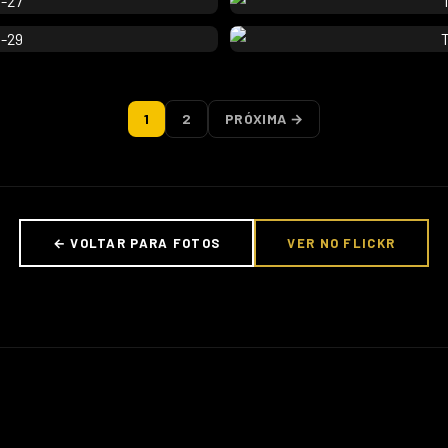
1
2
PRÓXIMA →
← VOLTAR PARA FOTOS
VER NO FLICKR