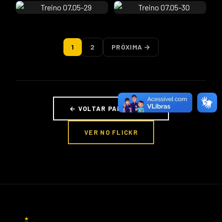
1
2
PRÓXIMA →
← VOLTAR PARA FOTOS
VER NO FLICKR