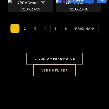
1
2
3
4
5
6
PRÓXIMA →
← VOLTAR PARA FOTOS
VER NO FLICKR