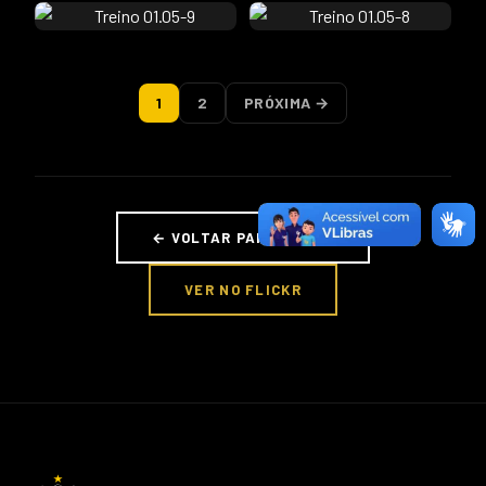
1
2
PRÓXIMA →
← VOLTAR PARA FOTOS
VER NO FLICKR