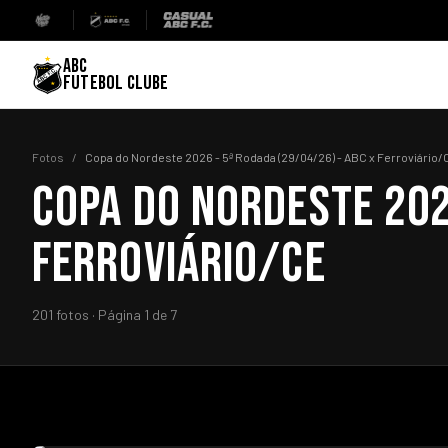
ABC
FUTEBOL CLUBE
Fotos
/
Copa do Nordeste 2026 - 5ª Rodada (29/04/26) - ABC x Ferroviário/
COPA DO NORDESTE 202
FERROVIÁRIO/CE
201 fotos · Página 1 de 7