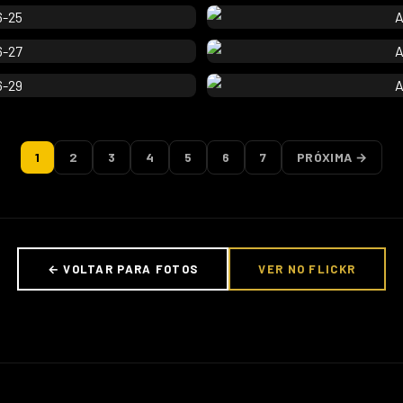
1
2
3
4
5
6
7
PRÓXIMA →
← VOLTAR PARA FOTOS
VER NO FLICKR