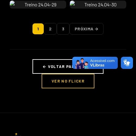
1
2
3
PRÓXIMA →
← VOLTAR PARA FOTOS
VER NO FLICKR