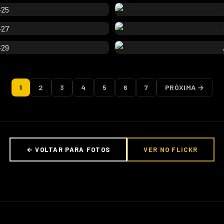
1
2
3
4
5
6
7
PRÓXIMA →
← VOLTAR PARA FOTOS
VER NO FLICKR