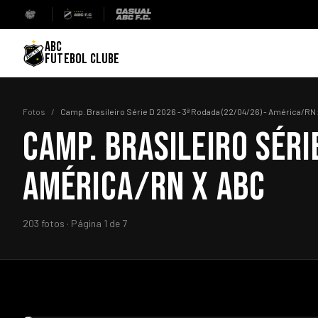
ABC
FUTEBOL CLUBE
Fotos
/
Camp. Brasileiro Série D 2026 - 3ª Rodada (22/04/26) - América/RN
CAMP. BRASILEIRO SÉRI
AMÉRICA/RN X ABC
203 fotos · Página 1 de 7