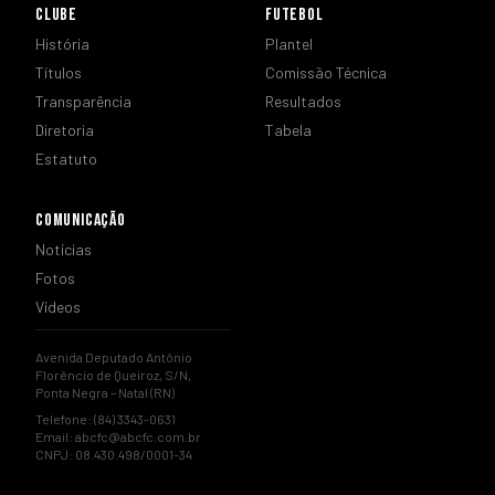
CLUBE
FUTEBOL
História
Plantel
Títulos
Comissão Técnica
Transparência
Resultados
Diretoria
Tabela
Estatuto
COMUNICAÇÃO
Notícias
Fotos
Vídeos
Avenida Deputado Antônio
Florêncio de Queiroz, S/N,
Ponta Negra – Natal (RN)
Telefone: (84) 3343-0631
Email:
abcfc@abcfc.com.br
CNPJ: 08.430.498/0001-34